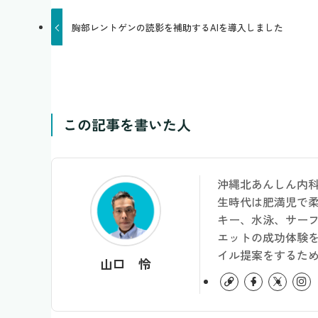
胸部レントゲンの読影を補助するAIを導入しました
この記事を書いた人
沖縄北あんしん内
生時代は肥満児で
キー、水泳、サー
エットの成功体験
イル提案をするため
山口 怜