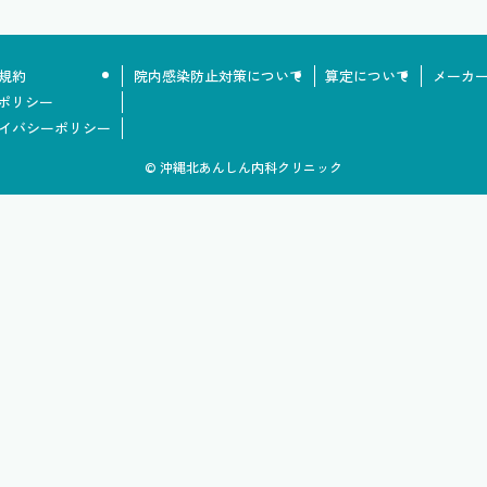
規約
院内感染防止対策について
算定について
メーカ
Sポリシー
イバシーポリシー
©
沖縄北あんしん内科クリニック