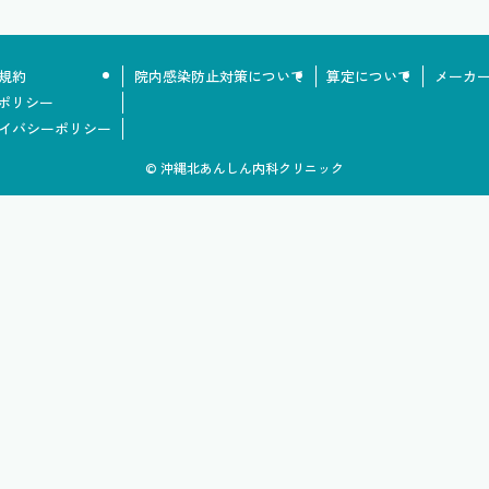
規約
院内感染防止対策について
算定について
メーカ
Sポリシー
イバシーポリシー
©
沖縄北あんしん内科クリニック