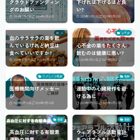
クラウドファンディン
下げれば下げるほど良
グのお願い
い?
2024年1月17日
2024年2月20日
2023年11月5日
2025年6月22日
薬
心不全
血のサラサラの薬を飲
んでいるけれど納豆は
心不全の薬をたくさん
食べていいですか?
飲むのは健康に悪い?
2023年10月15日
2025年6月22日
2023年9月21日
2025年6月22日
クリニック情報
運動
医療機関向けメッセー
運動中の心臓発作を避
ジ
ける為に
2023年9月16日
2024年3月14日
2023年8月25日
2025年6月22日
運動
運動
高血圧に対する有酸素
ウェアラブル活動量計
運動の効果
をつけてみましょう