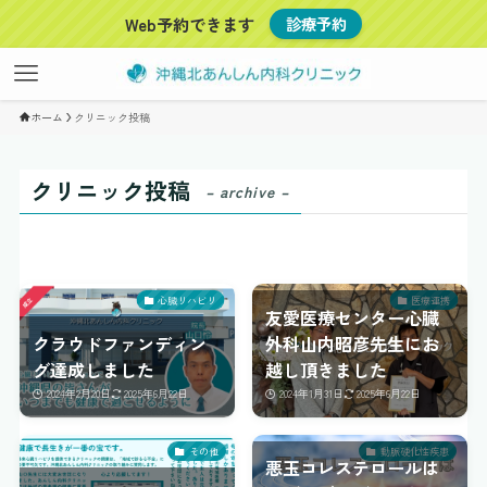
Web予約できます
診療予約
ホーム
クリニック投稿
クリニック投稿
– archive –
心臓リハビリ
医療連携
友愛医療センター心臓
クラウドファンディン
外科山内昭彦先生にお
グ達成しました
越し頂きました
2024年2月20日
2025年6月22日
2024年1月31日
2025年6月22日
その他
動脈硬化性疾患
悪玉コレステロールは